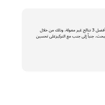
في غضون 6 أشهر، أصبحت ET من أفضل 3 نتائج غير ممولة، وذلك من خلال
حث، جنباً إلى جنب مع التركيزعلى تحسين