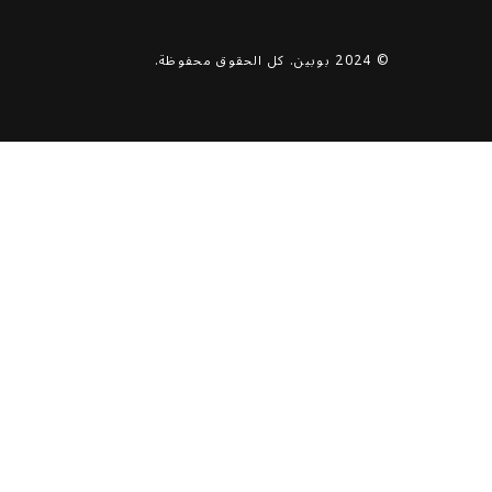
© 2024 بوبين. كل الحقوق محفوظة.
lets work
together