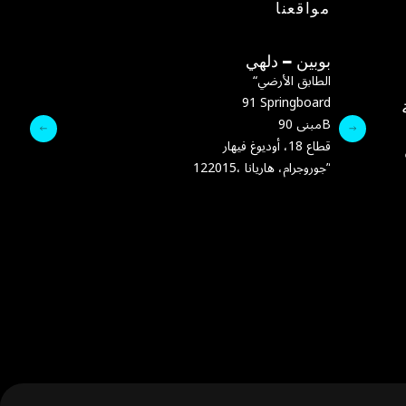
مواقعنا
بوبين – دلهي
بوبين – تيرانا
“الطابق الأرضي
91 Springboard
تيرانا، ألبانيا
مبنى 90B
:البريد الإلكتروني
قطاع 18، أوديوغ فيهار
رقم الهاتف:
+355 69 864 9342
in
122015، جوروجرام، هاريانا”