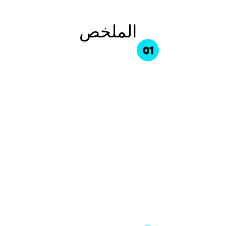
الملخص
01