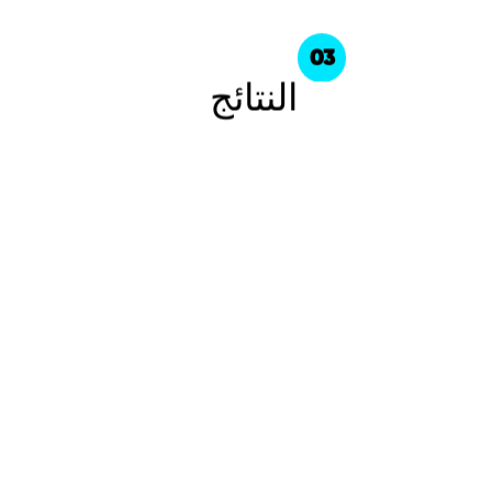
03
النتائج