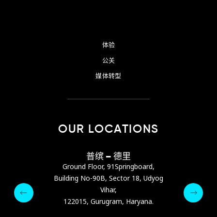
体验
公关
媒体转型
OUR LOCATIONS
巴尼亚
普缤 – 德里
普缤
s Center，位于阿
Ground Floor, 91Springboard,
Ground Flo
ra Street）
Building No-90B, Sector 18, Udyog
Building No-
Vihar,
pin.com
122015, Gurugram, Haryana.
122015, 
64 9342
Email :